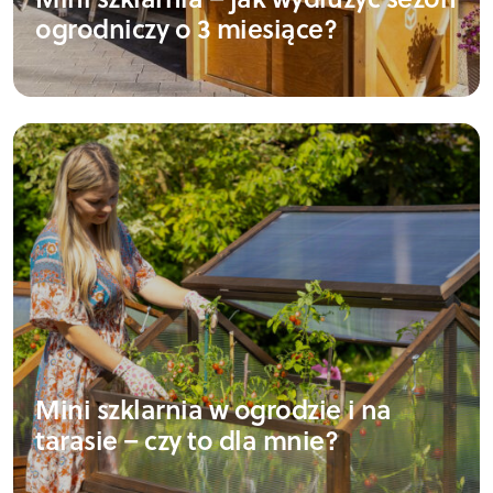
ogrodniczy o 3 miesiące?
Mini szklarnia w ogrodzie i na
tarasie – czy to dla mnie?