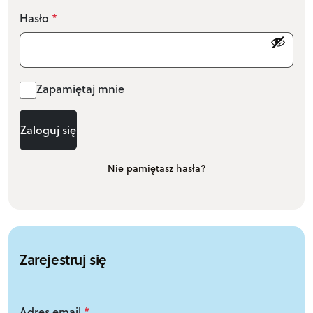
Hasło
*
A
Zapamiętaj mnie
lt
e
Zaloguj się
r
n
Nie pamiętasz hasła?
a
ti
v
e
:
Zarejestruj się
Adres email
*