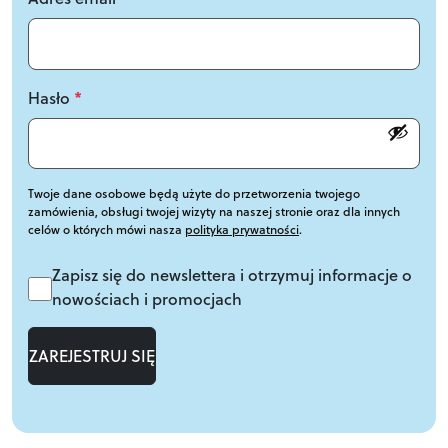
Hasło
*
Twoje dane osobowe będą użyte do przetworzenia twojego
zamówienia, obsługi twojej wizyty na naszej stronie oraz dla innych
celów o których mówi nasza
polityka prywatności
.
Zapisz się do newslettera i otrzymuj informacje o
nowościach i promocjach
ZAREJESTRUJ SIĘ
A
lt