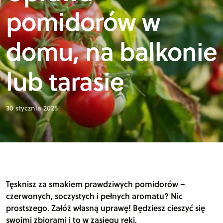
pomidorów w
domu, na balkonie
lub tarasie
30 stycznia 2025
Tęsknisz za smakiem prawdziwych pomidorów –
czerwonych, soczystych i pełnych aromatu? Nic
prostszego. Załóż własną uprawę! Będziesz cieszyć się
swoimi zbiorami i to w zasięgu ręki.