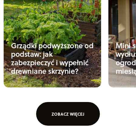
Grządki podwyższone od
Mini s
podstaw: jak
wydłu
zabezpieczyć i wypełnić
ogrod
drewniane skrzynie?
miesi
ZOBACZ WIĘCEJ