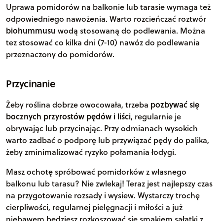
Uprawa pomidorów na balkonie lub tarasie wymaga też
odpowiedniego nawożenia. Warto rozcieńczać roztwór
biohummusu
wodą stosowaną do podlewania. Można
tez stosować co kilka dni (7-10) nawóz do podlewania
przeznaczony do pomidorów.
Przycinanie
Żeby roślina dobrze owocowała, trzeba
pozbywać się
bocznych przyrostów pędów i liści
, regularnie je
obrywając lub przycinając. Przy odmianach wysokich
warto zadbać o podporę lub przywiązać pędy do palika,
żeby zminimalizować ryzyko połamania łodygi.
Masz ochotę spróbować pomidorków z własnego
balkonu lub tarasu? Nie zwlekaj! Teraz jest najlepszy czas
na przygotowanie rozsady i wysiew. Wystarczy trochę
cierpliwości, regularnej pielęgnacji i miłości a już
niebawem będziesz rozkoszować się smakiem sałatki z