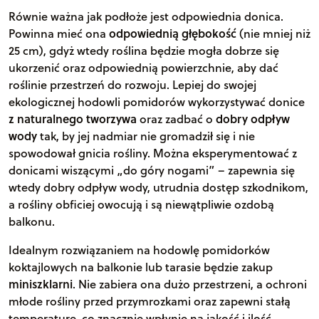
Równie ważna jak podłoże jest odpowiednia donica.
Powinna mieć ona
odpowiednią głębokość
(nie mniej niż
25 cm), gdyż wtedy roślina będzie mogła dobrze się
ukorzenić oraz odpowiednią powierzchnie, aby dać
roślinie przestrzeń do rozwoju. Lepiej do swojej
ekologicznej hodowli pomidorów wykorzystywać donice
z naturalnego tworzywa
oraz zadbać o
dobry odpływ
wody
tak, by jej nadmiar nie gromadził się i nie
spowodował gnicia rośliny. Można eksperymentować z
donicami wiszącymi „do góry nogami” – zapewnia się
wtedy dobry odpływ wody, utrudnia dostęp szkodnikom,
a rośliny obficiej owocują i są niewątpliwie ozdobą
balkonu.
Idealnym rozwiązaniem na hodowlę pomidorków
koktajlowych na balkonie lub tarasie będzie zakup
miniszklarni
. Nie zabiera ona dużo przestrzeni, a ochroni
młode rośliny przed przymrozkami oraz zapewni stałą
temperaturę, co znacznie wpłynie na jakość i ilość