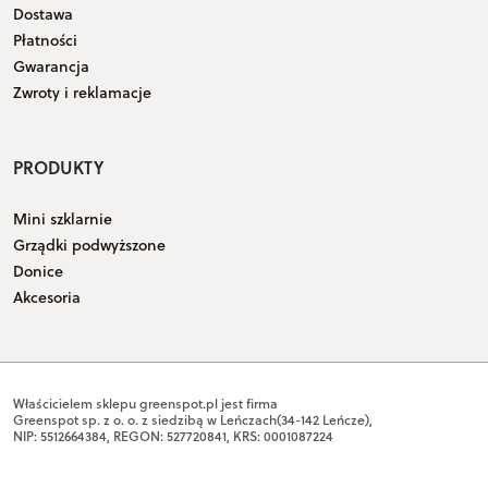
Dostawa
Płatności
Gwarancja
Zwroty i reklamacje
PRODUKTY
Mini szklarnie
Grządki podwyższone
Donice
Akcesoria
Właścicielem sklepu greenspot.pl jest firma
Greenspot sp. z o. o. z siedzibą w Leńczach(34-142 Leńcze),
NIP: 5512664384, REGON: 527720841, KRS: 0001087224