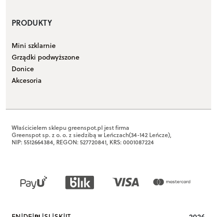
PRODUKTY
Mini szklarnie
Grządki podwyższone
Donice
Akcesoria
Właścicielem sklepu greenspot.pl jest firma
Greenspot sp. z o. o. z siedzibą w Leńczach(34-142 Leńcze),
NIP: 5512664384, REGON: 527720841, KRS: 0001087224
|
|
|
|
|
2026
EN
DE
PL
SL
SK
IT