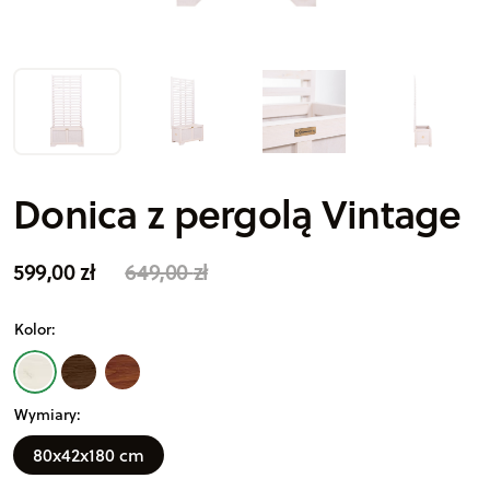
Donica z pergolą Vintage
599,00
zł
649,00
zł
A
Kolor:
lt
e
r
Wymiary:
n
a
80x42x180 cm
ti