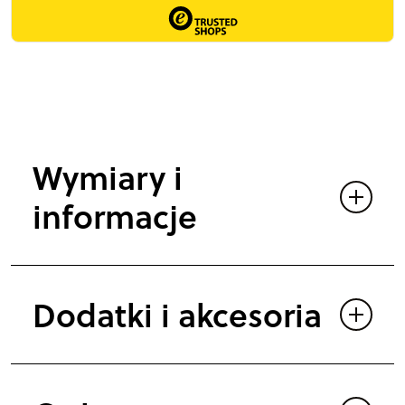
r
g
o
l
ą
V
Wymiary i
i
n
informacje
t
a
g
Dodatki i akcesoria
e