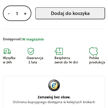
v
e
i
Dodaj do koszyka
-
+
:
l
o
ś
ć
Dostępność:
W magazynie
D
o
Wysyłka
Gwarancja
Bezpłatny
Polska
n
w 24h
2 lata
zwrot do 14 dni
produkcja
i
c
a
z
p
e